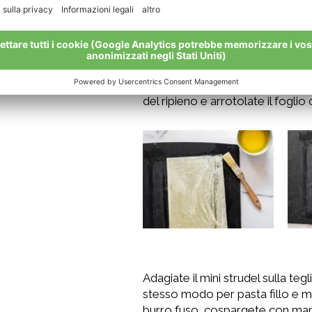
fogli restanti con il panno umid
Piegatelo quindi a metà nel sen
senza burro a quella spennellat
piccolo. Spennellate nuovament
quindi ca. 3 cucchiai di ripieno a
cm lungo i bordi. Piegate quindi 
del ripieno e arrotolate il foglio 
Adagiate il mini strudel sulla te
stesso modo per pasta fillo e mel
burro fuso, cospargete con man