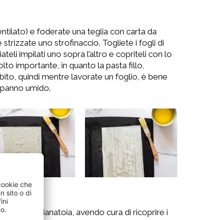
entilato) e foderate una teglia con carta da
trizzate uno strofinaccio. Togliete i fogli di
ateli impilati uno sopra l’altro e copriteli con lo
to importante, in quanto la pasta fillo,
ubito, quindi mentre lavorate un foglio, è bene
n panno umido.
fillo sulla spianatoia, avendo cura di ricoprire i