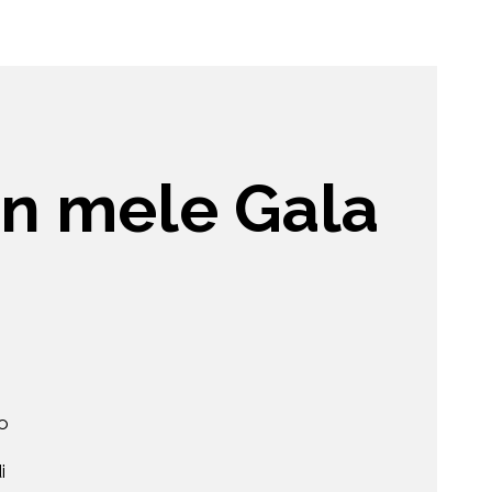
con mele Gala
no
i