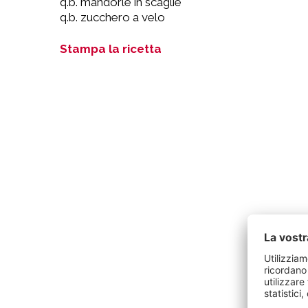
q.b. mandorle in scaglie
q.b. zucchero a velo
Stampa la ricetta