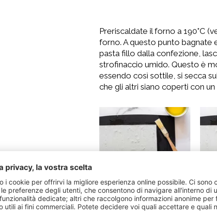
Preriscaldate il forno a 190°C (v
forno. A questo punto bagnate e s
pasta fillo dalla confezione, lasci
strofinaccio umido. Questo è mol
essendo così sottile, si secca s
che gli altri siano coperti con u
Adagiate il primo foglio di pasta 