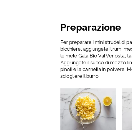
Preparazione
Per preparare i mini strudel di p
bicchiere, aggiungete il rum, m
le mele Gala Bio Val Venosta, tag
Aggiungete il succo di mezzo lim
pinoli e la cannella in polvere. 
sciogliere il burro.