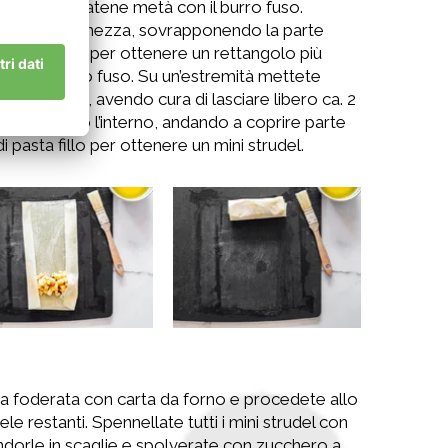
o, e spennellatene metà con il burro fuso.
so della larghezza, sovrapponendo la parte
a con burro, per ottenere un rettangolo più
e con burro fuso. Su un’estremità mettete
lle mele Gala, avendo cura di lasciare libero ca. 2
i bordi verso l’interno, andando a coprire parte
di pasta fillo per ottenere un mini strudel.
glia foderata con carta da forno e procedete allo
e restanti. Spennellate tutti i mini strudel con
dorle in scaglie e spolverate con zucchero a