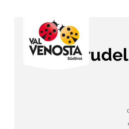
Mini strudel
O