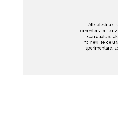
Altoatesina doc
cimentarsi nella ri
con qualche ele
fornelli, se c’è 
sperimentare, ac