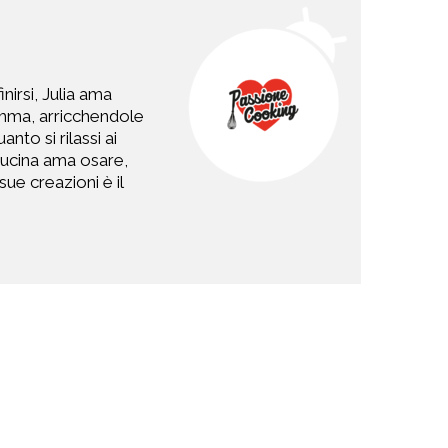
nirsi, Julia ama
 Imma, arricchendole
to si rilassi ai
 cucina ama osare,
ue creazioni è il