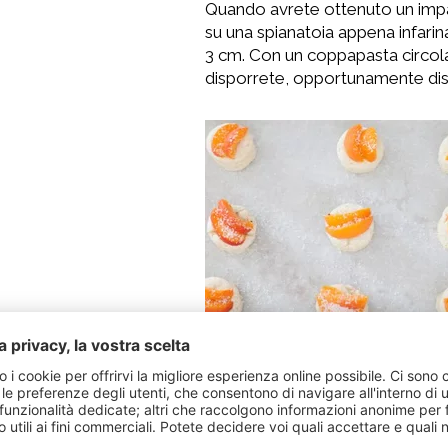
Quando avrete ottenuto un impa
su una spianatoia appena infarin
3 cm. Con un coppapasta circolar
disporrete, opportunamente dista
Disponetevi sopra le albicocche 
di cocco rapé. Cuocete nelf orn