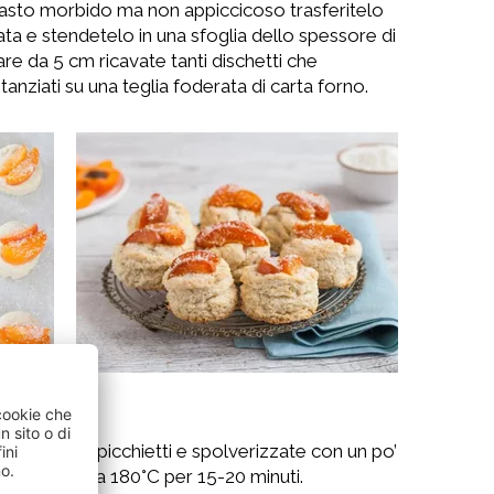
sto morbido ma non appiccicoso trasferitelo
ata e stendetelo in una sfoglia dello spessore di
e da 5 cm ricavate tanti dischetti che
nziati su una teglia foderata di carta forno.
tagliate a spicchietti e spolverizzate con un po’
o già caldo a 180°C per 15-20 minuti.