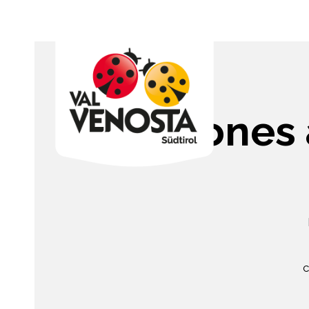
Scones 
c