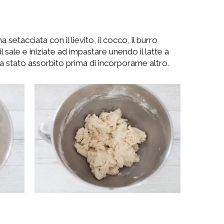
a setacciata con il lievito, il cocco, il burro
l sale e iniziate ad impastare unendo il latte a
 stato assorbito prima di incorporarne altro.