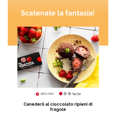
Scatenate la fantasia!
160 min.
facile
agna
Canederli al cioccolato ripieni di
Sm
fragole