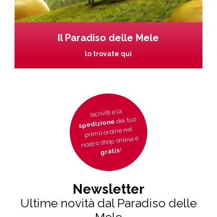
Il Paradiso delle Mele
lo trovate qui
Iscriviti e la
del tuo
spedizione
primo ordine nel
nostro shop online è
!
gratis
Newsletter
Ultime novità dal Paradiso delle