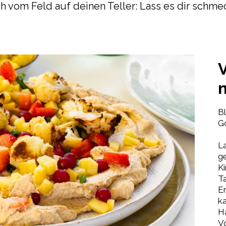
ch vom Feld auf deinen Teller: Lass es dir schme
B
G
L
g
Ki
Ta
Er
ka
H
V