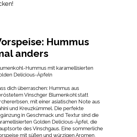
cken!
Vorspeise: Hummus
mal anders
lumenkohl-Hummus mit karamellisierten
olden Delicious-Äpfeln
ass dich überraschen: Hummus aus
eröstetem Vinschger Blumenkohl statt
rchererbsen, mit einer asiatischen Note aus
hini und Kreuzkümmel. Die perfekte
gänzung in Geschmack und Textur sind die
ramellisierten Golden Delicious-Äpfel, die
auptsorte des Vinschgaus. Eine sommerliche
orspeise mit süßen und würzigen Aromen,