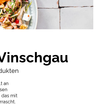
Vinschgau
dukten
t an
esen
 das mit
rascht.