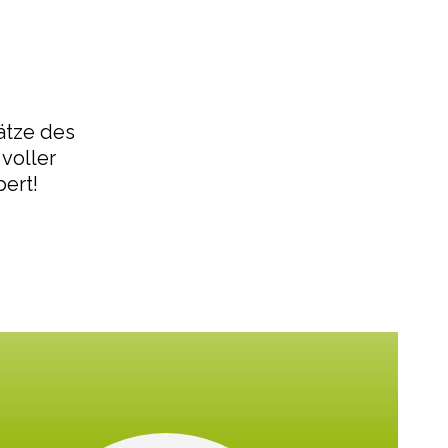
ätze des
voller
ert!