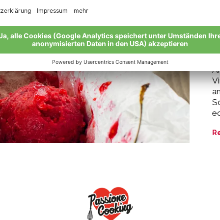
De
s
H
S
la
Ar
Vi
an
So
ec
R