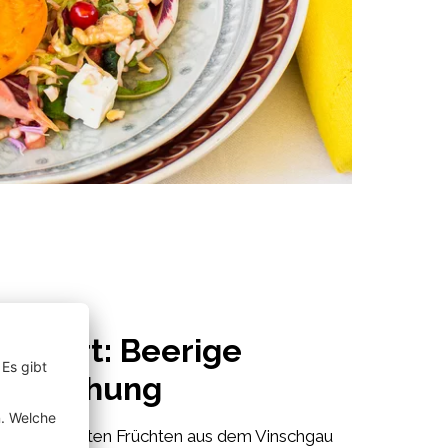
essert: Beerige
rfrischung
orbet mit roten Früchten aus dem Vinschgau