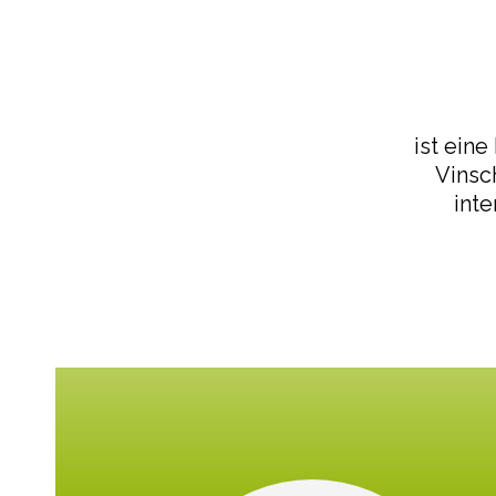
ist ein
Vinsc
int