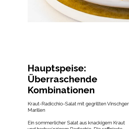
Hauptspeise:
Überraschende
Kombinationen
Kraut-Radicchio-Salat mit gegrillten Vinschger
Marillen
Ein sommerlicher Salat aus knackigem Kraut
und herbwürzigem Radicchio. Die raffinierte