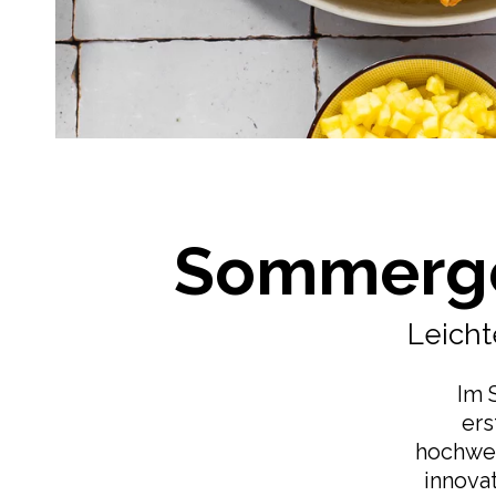
Sommerge
Leich
Im 
ers
hochwer
innova