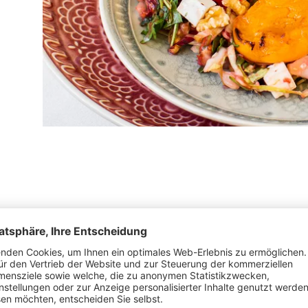
D
E
S