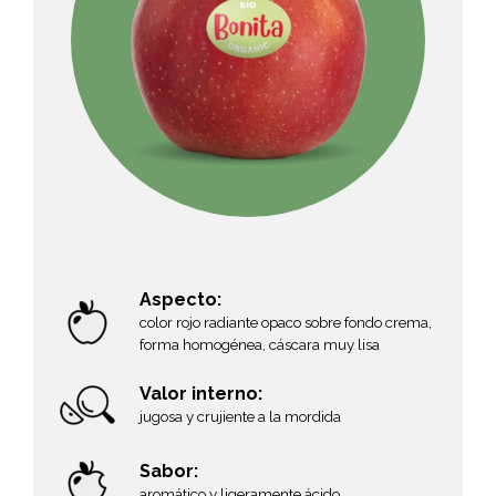
Video abspielen
Aspecto:
cáscara lisa, forma esférica, ligeramente
Aspecto:
cónica, color base amarillo pálido con color
color rojo radiante opaco sobre fondo crema,
rojo brillante cubierta a rayas
forma homogénea, cáscara muy lisa
Valor interno:
Valor interno:
crujiente y jugosa con pulpa firme
jugosa y crujiente a la mordida
Sabor:
Sabor:
refrescante, dulce con poca acidez
aromático y ligeramente ácido