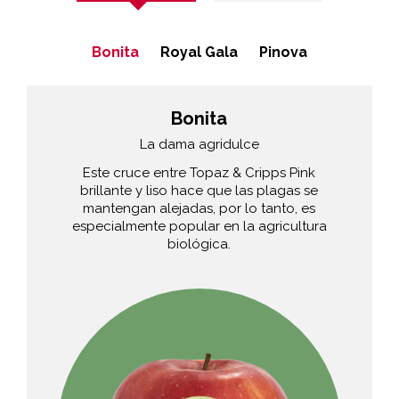
Bonita
Royal Gala
Pinova
Royal Gala
Bonita
La elegante precocidad
La dama agridulce
La sabrosa gala se presenta cada verano
Este cruce entre Topaz & Cripps Pink
en su cáscara amarillo-rojiza e inicia la
brillante y liso hace que las plagas se
nueva temporada de manzanas.
mantengan alejadas, por lo tanto, es
especialmente popular en la agricultura
biológica.