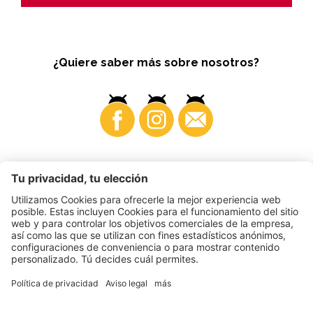
¿Quiere saber más sobre nosotros?
Business
©
2026
VI.P coop. soc. agricola
N. IVA. • IT00725570212