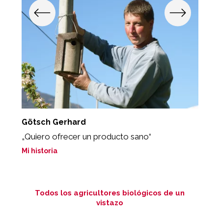
Götsch Gerhard
T
„Quiero ofrecer un producto sano“
"
e
Mi historia
Mi
Todos los agricultores biológicos de un
vistazo