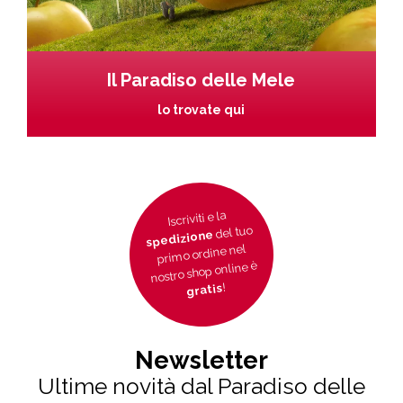
Il Paradiso delle Mele
lo trovate qui
Iscriviti e la
del tuo
spedizione
primo ordine nel
nostro shop online è
!
gratis
Newsletter
Ultime novità dal Paradiso delle