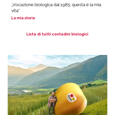
„Vocazione biologica dal 1985: questa è la mia
“
vita.“
L
La mia storia
Lista di tutti contadini biologici