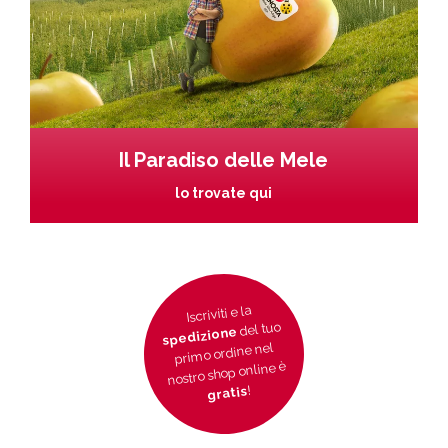
Il Paradiso delle Mele
lo trovate qui
Iscriviti e la
del tuo
spedizione
primo ordine nel
nostro shop online è
!
gratis