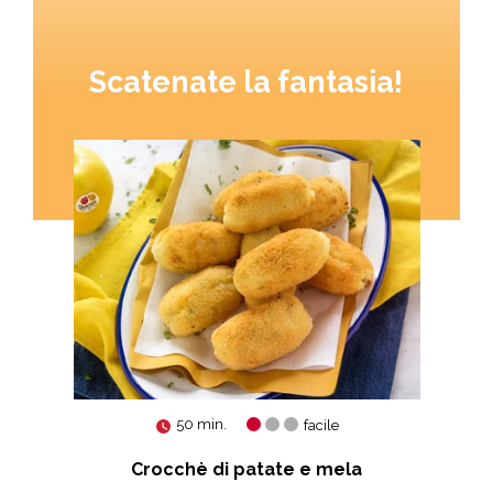
Scatenate la fantasia!
50 min.
facile
osta
Crocchè di patate e mela
C