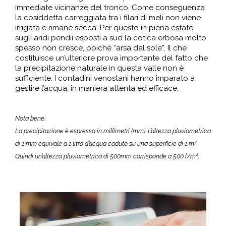
immediate vicinanze del tronco. Come conseguenza
la cosiddetta carreggiata tra i filari di meli non viene
irrigata e rimane secca. Per questo in piena estate
sugli aridi pendii esposti a sud la cotica erbosa molto
spesso non cresce, poiché “arsa dal sole”. Il che
costituisce un’ulteriore prova importante del fatto che
la precipitazione naturale in questa valle non è
sufficiente. I contadini venostani hanno imparato a
gestire l’acqua, in maniera attenta ed efficace.
Nota bene:
La precipitazione è espressa in millimetri (mm). L’altezza pluviometrica
di 1 mm equivale a 1 litro d’acqua caduto su una superficie di 1 m².
Quindi un’altezza pluviometrica di 500mm corrisponde a 500 l/m².