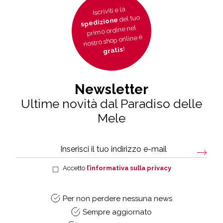
Iscriviti e la
del tuo
spedizione
primo ordine nel
nostro shop online è
!
gratis
Newsletter
Ultime novità dal Paradiso delle
Mele
Accetto
l’informativa sulla privacy
Per non perdere nessuna news
Sempre aggiornato