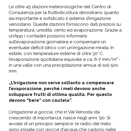
Le oltre 45 stazioni meteorologiche del Centro di
Consulenza per la fruttiviticoltura dimostrano quanto
sia importante e sofisticato il sistema d’irrigazione
venostano. Queste stazioni forniscono dati preziosi su
temperatura, umidità, vento ed evaporazione. Grazie a
un’App i contadini possono informarsi
sull’evaporazione giornaliera e compensare un
eventuale deficit idrico con un’irrigazione mirata. In
estate, con temperature esterne di oltre 30° C,
l’evaporazione quotidiana equivale a ca. 6-7 mm/m² -
in una valle con una precipitazione annua di soli 500
mm.
„L’irrigazione non serve soltanto a compensare
l’evaporazione, perché i meli devono anche
sviluppare frutti di ottima qualità. Per questo
devono “bere” con cautela”.
L’irrigazione a goccia, che in Val Venosta sta
crescendo di importanza, nasce negli anni ’90. Si
avvale di un principio semplice: le radici del melo
sono irrigate con gocce d'acqua che cadono nelle