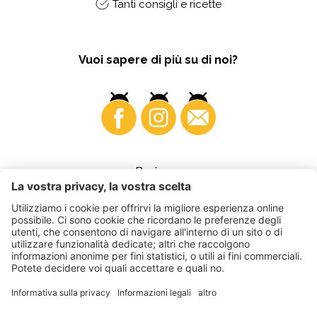
Tanti consigli e ricette
Vuoi sapere di più su di noi?
Business
©
2026
VI.P coop. soc. agricola
Part. IVA • IT00725570212
Fattura elettronica - Codice destinatario • A4RZ960