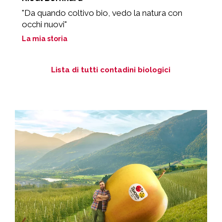
"Da quando coltivo bio, vedo la natura con
„
occhi nuovi"
L
La mia storia
Lista di tutti contadini biologici