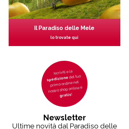
Il Paradiso delle Mele
lo trovate qui
Iscriviti e la
del tuo
spedizione
primo ordine nel
nostro shop online è
!
gratis
Newsletter
Ultime novità dal Paradiso delle