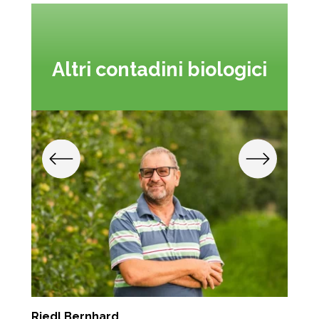
Altri contadini biologici
Riedl Bernhard
R