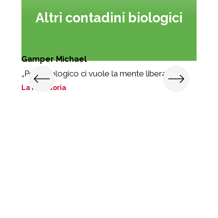
Altri contadini biologici
Gamper Michael
„Per il biologico ci vuole la mente libera.“
La mia storia
N
e
„
L