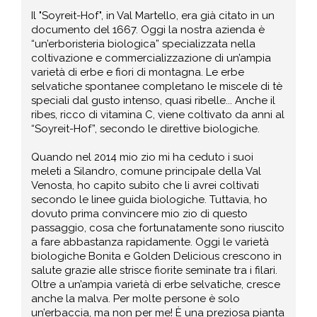
Il "Soyreit-Hof", in Val Martello, era già citato in un
documento del 1667. Oggi la nostra azienda è
“un’erboristeria biologica” specializzata nella
coltivazione e commercializzazione di un’ampia
varietà di erbe e fiori di montagna. Le erbe
selvatiche spontanee completano le miscele di tè
speciali dal gusto intenso, quasi ribelle... Anche il
ribes, ricco di vitamina C, viene coltivato da anni al
“Soyreit-Hof”, secondo le direttive biologiche.
Quando nel 2014 mio zio mi ha ceduto i suoi
meleti a Silandro, comune principale della Val
Venosta, ho capito subito che li avrei coltivati
secondo le linee guida biologiche. Tuttavia, ho
dovuto prima convincere mio zio di questo
passaggio, cosa che fortunatamente sono riuscito
a fare abbastanza rapidamente. Oggi le varietà
biologiche Bonita e Golden Delicious crescono in
salute grazie alle strisce fiorite seminate tra i filari.
Oltre a un’ampia varietà di erbe selvatiche, cresce
anche la malva. Per molte persone è solo
un’erbaccia, ma non per me! È una preziosa pianta