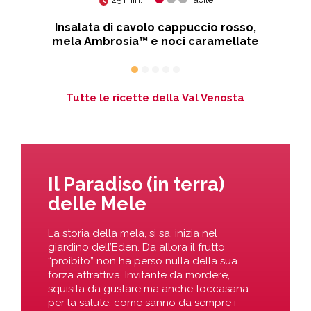
iale
Insalata di cavolo cappuccio rosso,
Con
mela Ambrosia™ e noci caramellate
Tutte le ricette della Val Venosta
Il Paradiso (in terra)
delle Mele
La storia della mela, si sa, inizia nel
giardino dell’Eden. Da allora il frutto
“proibito” non ha perso nulla della sua
forza attrattiva. Invitante da mordere,
squisita da gustare ma anche toccasana
per la salute, come sanno da sempre i