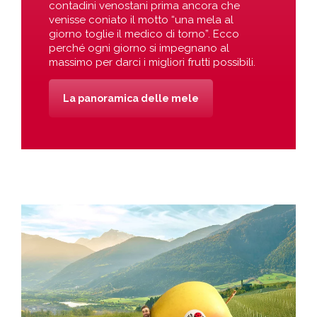
contadini venostani prima ancora che
venisse coniato il motto “una mela al
giorno toglie il medico di torno”. Ecco
perché ogni giorno si impegnano al
massimo per darci i migliori frutti possibili.
La panoramica delle mele