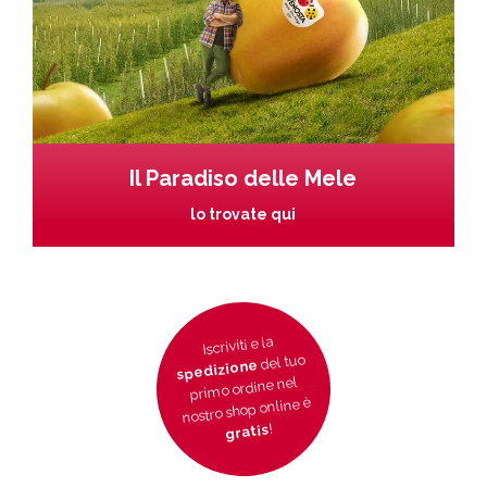
Il Paradiso delle Mele
lo trovate qui
Iscriviti e la
del tuo
spedizione
primo ordine nel
nostro shop online è
!
gratis