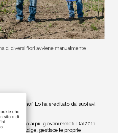
a di diversi fiori avviene manualmente
l maso Rapphof. Lo ha ereditato dai suoi avi,
iato il posto ai più giovani meleti. Dal 2011
ra dell'Alto Adige, gestisce le proprie