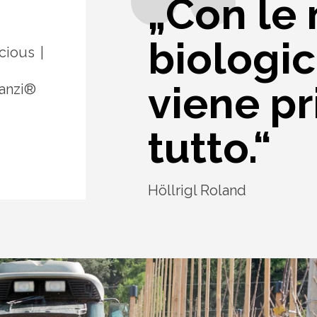
„Con le
biologic
cious
viene pr
Kanzi®
tutto.“
Höllrigl Roland