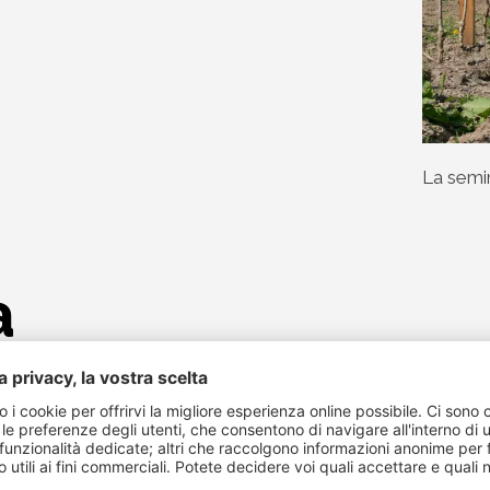
La semin
a
to della Val Venosta centrale. Qui Roland Höllrigl gestisce i
tto che rende il mio lavoro una vera e propria vocazione".
albicocche e il tradizionale allevamento di bestiame hanno lasc
 Scuola professionale per la frutti-, viti- orti- e floricoltu