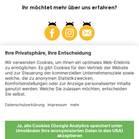
Ihr möchtet mehr über uns erfahren?
Business
Produzenten
©
2026
VI.P Gen. landw. Gesellschaft
MwSt-Nr. • IT00725570212
Elektronische Rechnung - Empfängercode • A4RZ960
Impressum
•
Cookie-Einstellungen
•
Datenschutz
•
Barrierefreiheitserklärung
•
Sitemap
produced by